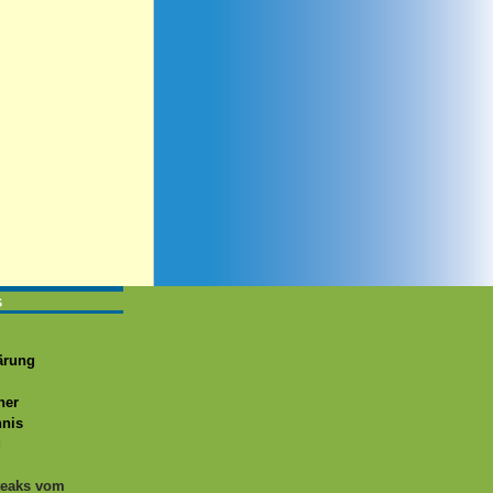
s
ärung
ner
hnis
g
teaks vom