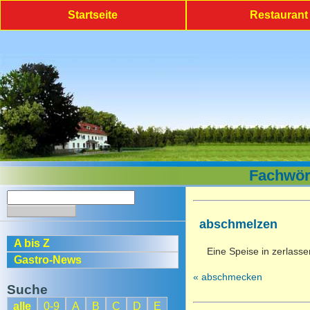
Startseite
Restaurant
Fachwört
abschmelzen
A bis Z
Eine Speise in zerlass
Gastro-News
« abschmecken
Suche
alle
0-9
A
B
C
D
E