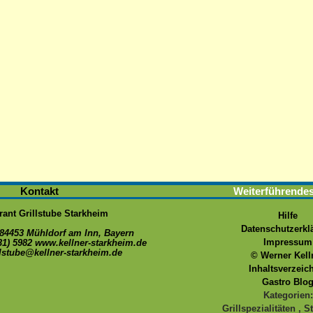
Kontakt
Weiterführende
rant Grillstube Starkheim
Hilfe
Datenschutzerkl
84453
Mühldorf am Inn
,
Bayern
Impressum
31) 5982
www.kellner-starkheim.de
llstube@kellner-starkheim.de
© Werner Kell
Inhaltsverzeic
Gastro Blo
Kategorien:
Grillspezialitäten
,
S