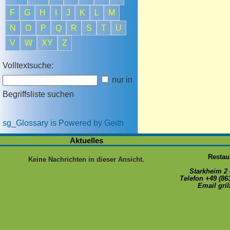
F
G
H
I
J
K
L
M
N
O
P
Q
R
S
T
U
V
W
XY
Z
Volltextsuche:
nur in
Begriffsliste suchen
sg_Glossary is Powered by Geith
Aktuelles
Restau
Keine Nachrichten in dieser Ansicht.
Starkheim 2
Telefon +49 (86
Email gri