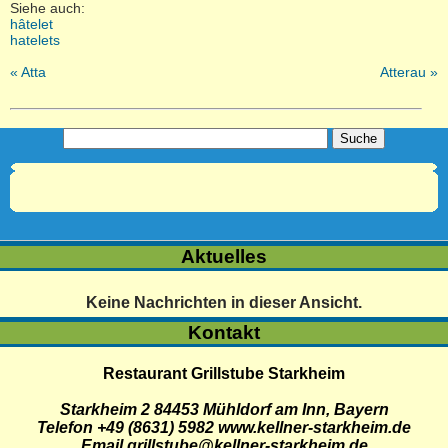
Siehe auch:
hâtelet
hatelets
« Atta
Atterau »
Aktuelles
Keine Nachrichten in dieser Ansicht.
Kontakt
Restaurant Grillstube Starkheim
Starkheim 2
84453
Mühldorf am Inn
,
Bayern
Telefon +49 (8631) 5982
www.kellner-starkheim.de
Email grillstube@kellner-starkheim.de