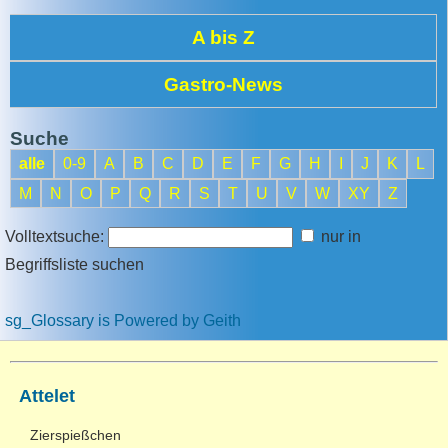
A bis Z
Gastro-News
Suche
alle
0-9
A
B
C
D
E
F
G
H
I
J
K
L
M
N
O
P
Q
R
S
T
U
V
W
XY
Z
Volltextsuche:
nur in
Begriffsliste suchen
sg_Glossary is Powered by Geith
Attelet
Zierspießchen