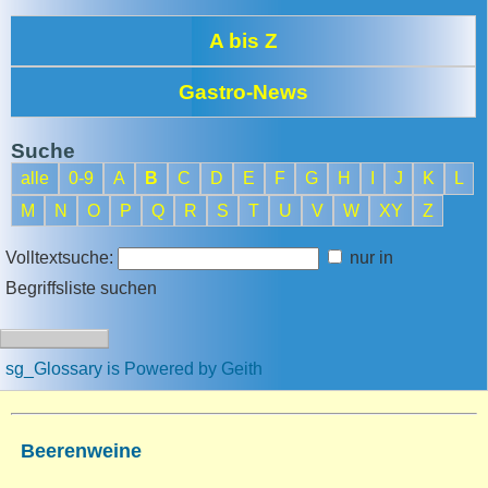
A bis Z
Gastro-News
Suche
alle
0-9
A
B
C
D
E
F
G
H
I
J
K
L
M
N
O
P
Q
R
S
T
U
V
W
XY
Z
Volltextsuche:
nur in
Begriffsliste suchen
sg_Glossary is Powered by Geith
Beerenweine