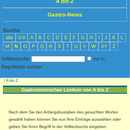
A bis Z
Gastro-News
Suche
alle
0-9
A
B
C
D
E
F
G
H
I
J
K
L
M
N
O
P
Q
R
S
T
U
V
W
XY
Z
Volltextsuche:
nur in
Begriffsliste suchen
/
A bis Z
Gastronomisches Lexikon von A bis Z
Nach dem Sie den Anfangsbustaben des gesuchten Wortes
gewählt haben können Sie nun Ihre Einträge auswählen oder
geben Sie Ihren Begriff in der Volltextsuche eingeben.