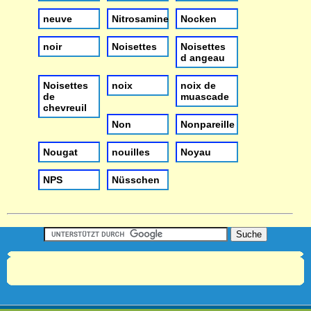
neuve
Nitrosamine
Nocken
noir
Noisettes
Noisettes
d angeau
Noisettes
noix
noix de
de
muascade
chevreuil
Non
Nonpareille
Nougat
nouilles
Noyau
NPS
Nüsschen