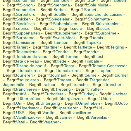
Begriff:
sel de mer
- Begriff:
semoule
- Begriff:
SEP
- Begriff:
sieden
- Begriff:
Sionon
- Begriff:
Smentana
- Begriff:
Sole Murat
-
Begriff:
sommelier
- Begriff:
Sorbet
- Begriff:
Sorbet
-
Begriff:
Sorbetiere
- Begriff:
Souffle
- Begriff:
sous-chef de cuisine
-
Begriff:
Spicken
- Begriff:
Spiegeleier
- Begriff:
Spinatmatte
-
Begriff:
Stockfisch
- Begriff:
Stubenküken
- Begriff:
Stützstrahlen
-
Begriff:
subrics
- Begriff:
suc
- Begriff:
sucré
- Begriff:
sucre
-
Begriff:
Suppenarten
- Begriff:
supplément
- Begriff:
Surprême
-
Begriff:
Surpreme
- Begriff:
Sweet-Meat
- Begriff:
tamis
-
Begriff:
tamisieren
- Begriff:
Tampon
- Begriff:
Tapioka
-
Begriff:
Tariert
- Begriff:
tartiner
- Begriff:
Tartlette
- Begriff:
Teigling
-
Begriff:
Teigtartlette
- Begriff:
Tendre
- Begriff:
tendre
-
Begriff:
Tendron de veau
- Begriff:
Terrine
- Begriff:
test
-
Begriff:
tete de veau
- Begriff:
tiède
- Begriff:
Timbale
-
Begriff:
Tisane de boeuf
- Begriff:
Toast
- Begriff:
Tomate Concasser
- Begriff:
tomatieren
- Begriff:
tomatisieren
- Begriff:
Topfen
-
Begriff:
tourieren
- Begriff:
tournant
- Begriff:
tourné
- Begriff:
tourner
- Begriff:
tournieren
- Begriff:
Tragant
- Begriff:
Träger der
Jugendhilfe
- Begriff:
traiteur
- Begriff:
tranche
- Begriff:
trancher
-
Begriff:
tranchieren
- Begriff:
Trepang
- Begriff:
Trüffel
-
Begriff:
trufflé
- Begriff:
Turbotiere
- Begriff:
Turkey
- Begriff:
Uachtar
- Begriff:
überbrühen
- Begriff:
überglänzen
- Begriff:
Udon
-
Begriff:
Uni
- Begriff:
Untergärig
- Begriff:
Unterheben
- Begriff:
Uovo
- Begriff:
Uperisator
- Begriff:
Uperisieren
- Begriff:
Uri
-
Begriff:
USP
- Begriff:
Vanille
- Begriff:
vanillieren
-
Begriff:
Vanillinzucker
- Begriff:
vanner
- Begriff:
Varenikis
-
Begriff:
Vatel
- Begriff:
Veganer
-