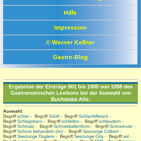
Hilfe
Impressum
© Werner Kellner
Gastro-Blog
Ergebnise der Einträge 901 bis 1000 von 1058 des
Gastronomischen Lexikons bei der Auswahl von
Buchstabe
Alle
:
Auswahl:
Begriff:
schier
- Begriff:
Schill
- Begriff:
Schlachtfleisch
-
Begriff:
Schlagobers
- Begriff:
schleifen
- Begriff:
schleudern
-
Begriff:
Schmalz
- Begriff:
Schneeballenform
- Begriff:
Schneerute
-
Begriff:
Schock behandeln (im)
- Begriff:
Seezunge Colbert
-
Begriff:
Seezunge Duglere
- Begriff:
Seezunge Orly
- Begriff:
sel
-